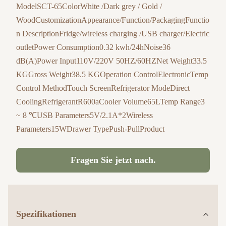
ModelSCT-65ColorWhite /Dark grey / Gold /
WoodCustomizationAppearance/Function/PackagingFunctio
n DescriptionFridge/wireless charging /USB charger/Electric
outletPower Consumption0.32 kwh/24hNoise36
dB(A)Power Input110V/220V 50HZ/60HZNet Weight33.5
KGGross Weight38.5 KGOperation ControlElectronicTemp
Control MethodTouch ScreenRefrigerator ModeDirect
CoolingRefrigerantR600aCooler Volume65LTemp Range3
~ 8 ℃USB Parameters5V/2.1A*2Wireless
Parameters15WDrawer TypePush-PullProduct
Fragen Sie jetzt nach.
Spezifikationen